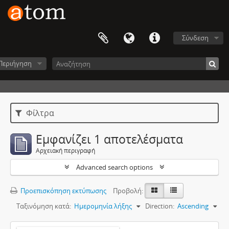
Σύνδεση
Περιήγηση
Φίλτρα
Εμφανίζει 1 αποτελέσματα
Αρχειακή περιγραφή
Advanced search options
Προεπισκόπηση εκτύπωσης
Προβολή:
Ταξινόμηση κατά:
Ημερομηνία λήξης
Direction:
Ascending