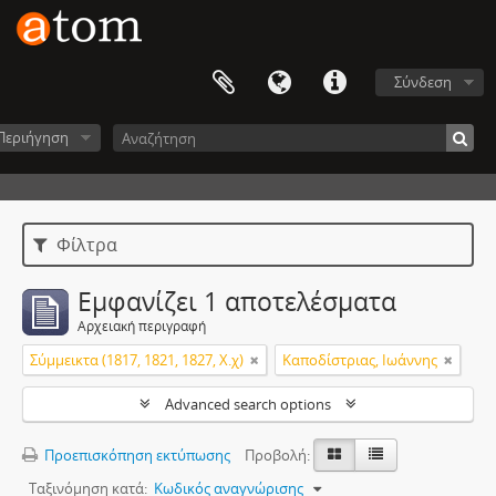
Σύνδεση
Περιήγηση
Φίλτρα
Εμφανίζει 1 αποτελέσματα
Αρχειακή περιγραφή
Σύμμεικτα (1817, 1821, 1827, Χ.χ)
Καποδίστριας, Ιωάννης
Advanced search options
Προεπισκόπηση εκτύπωσης
Προβολή:
Ταξινόμηση κατά:
Κωδικός αναγνώρισης