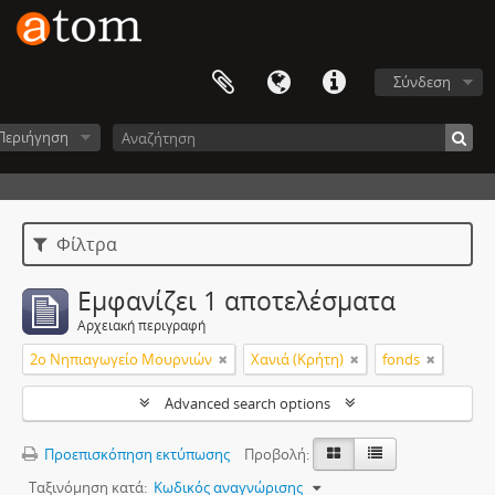
Σύνδεση
Περιήγηση
Φίλτρα
Εμφανίζει 1 αποτελέσματα
Αρχειακή περιγραφή
2ο Νηπιαγωγείο Μουρνιών
Χανιά (Κρήτη)
fonds
Advanced search options
Προεπισκόπηση εκτύπωσης
Προβολή:
Ταξινόμηση κατά:
Κωδικός αναγνώρισης