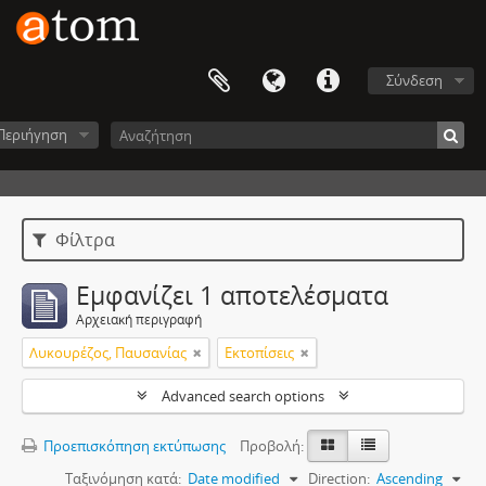
Σύνδεση
Περιήγηση
Φίλτρα
Εμφανίζει 1 αποτελέσματα
Αρχειακή περιγραφή
Λυκουρέζος, Παυσανίας
Εκτοπίσεις
Advanced search options
Προεπισκόπηση εκτύπωσης
Προβολή:
Ταξινόμηση κατά:
Date modified
Direction:
Ascending