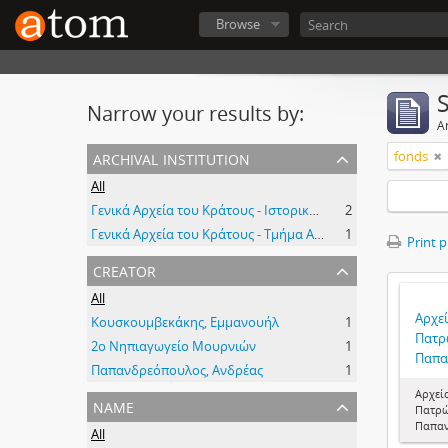
Browse
Narrow your results by:
Ar
archival institution
fonds
All
Γενικά Αρχεία του Κράτους - Ιστορικό Αρχείο Κρήτης
2
Γενικά Αρχεία του Κράτους - Τμήμα Αχαΐας
1
Print 
creator
All
Αρχε
Κουσκουμβεκάκης, Εμμανουήλ
1
Πατρ
2ο Νηπιαγωγείο Μουρνιών
1
Παπα
Παπανδρεόπουλος, Ανδρέας
1
Αρχεί
name
Πατρώ
Παπα
All