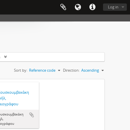
Log in
s
Sort by:
Reference code
Direction:
Ascending
Κουσκουμβεκάκη
ήλ,
αιογράφου
ουσκουμβεκάκη
λ,
ιογράφου