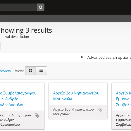
Showing 3 results
chival description
Advanced search option
preview
View:
ίο Συμβολαιογράφου
Αρχείο 2ου Νηπιαγωγείου
Αρχείο 
ών Ανδρέα
Μουρνιών
Εμμανου
νδρεόπουλου
Συμβολ
Αρχείο 2ου Νηπιαγωγείου
Μουρνιών
ο Συμβολαιογράφου
Αρχείο Κ
ν Ανδρέα
Εμμανουή
νδρεόπουλου
Συμβολα