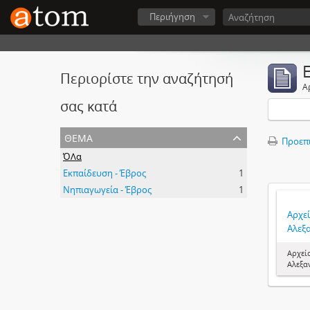
Περιήγηση
Περιορίστε την αναζήτησή
Α
σας κατά
θέμα
Προεπ
ΌΛα
Εκπαίδευση - Έβρος
1
Νηπιαγωγεία - Έβρος
1
Αρχε
Αλεξ
Αρχεί
Αλεξα