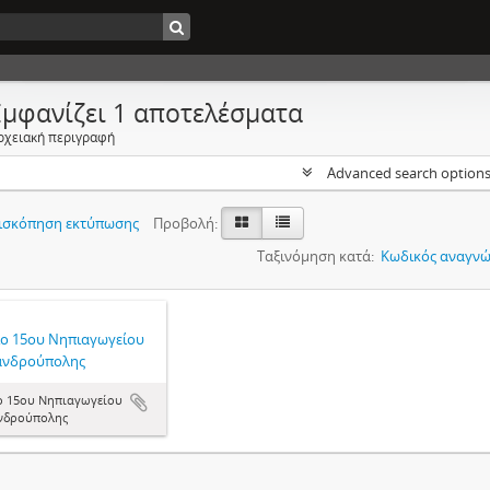
Εμφανίζει 1 αποτελέσματα
ρχειακή περιγραφή
Advanced search option
ισκόπηση εκτύπωσης
Προβολή:
Ταξινόμηση κατά:
Κωδικός αναγνώ
ίο 15ου Νηπιαγωγείου
ανδρούπολης
ο 15ου Νηπιαγωγείου
νδρούπολης