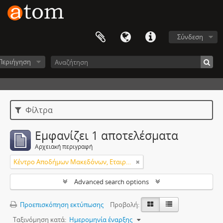
Σύνδεση
Περιήγηση
Φίλτρα
Εμφανίζει 1 αποτελέσματα
Αρχειακή περιγραφή
Κέντρο Αποδήμων Μακεδόνων, Εταιρεία Μακεδονικών Σπουδών.
Advanced search options
Προεπισκόπηση εκτύπωσης
Προβολή:
Ταξινόμηση κατά:
Ημερομηνία έναρξης