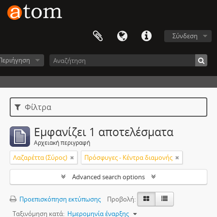
Σύνδεση
Περιήγηση
Φίλτρα
Εμφανίζει 1 αποτελέσματα
Αρχειακή περιγραφή
Λαζαρέττα (Σύρος)
Πρόσφυγες - Κέντρα διαμονής
Advanced search options
Προεπισκόπηση εκτύπωσης
Προβολή:
Ταξινόμηση κατά:
Ημερομηνία έναρξης