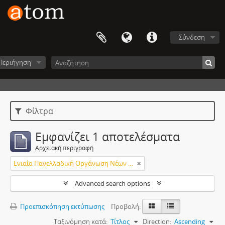
Σύνδεση
Περιήγηση
Φίλτρα
Εμφανίζει 1 αποτελέσματα
Αρχειακή περιγραφή
Ενιαία Πανελλαδική Οργάνωση Νέων (ΕΠΟΝ)
Advanced search options
Προεπισκόπηση εκτύπωσης
Προβολή:
Ταξινόμηση κατά:
Τίτλος
Direction:
Ascending