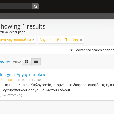
Showing 1 results
chival description
Σχινά-Αργυρόπουλου
Αργυρόπουλος, Περικλής
Advanced search option
preview
View:
ίο Σχινά-Αργυρόπουλου
2- 13436
Fonds
1767-1884
πική και πολιτική αλληλογραφία, υπομνήματα διάφορα, αποφάσεις, εγκύκλι
ι Ι. Αργυρόπουλου, δραγουμάνων του Στόλου)
, Κωνσταντίνος