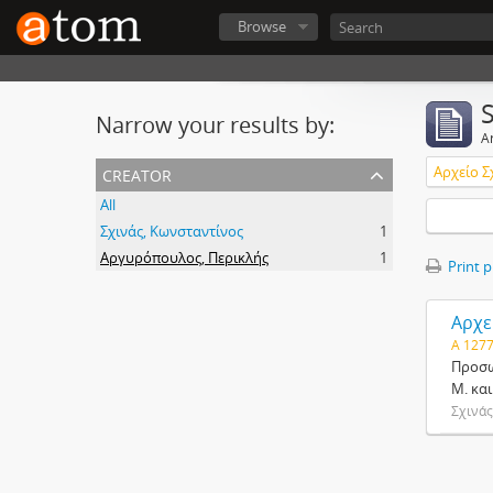
Browse
Narrow your results by:
Ar
creator
Αρχείο 
All
Σχινάς, Κωνσταντίνος
1
Αργυρόπουλος, Περικλής
1
Print 
Αρχε
Α 1277
Προσω
Μ. κα
Σχινάς