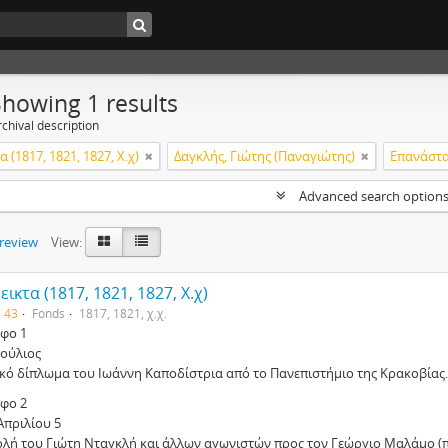
Showing 1 results
chival description
 (1817, 1821, 1827, Χ.χ)
Δαγκλής, Γιώτης (Παναγιώτης)
Επανάστα
Advanced search option
preview
View:
ικτα (1817, 1821, 1827, Χ.χ)
. 43
Fonds
1817, 1821, χ.χ.
φο 1
Ιούλιος
ικό δίπλωμα του Ιωάννη Καποδίστρια από το Πανεπιστήμιο της Κρακοβίας.
φο 2
Απριλίου 5
ολή του Γιώτη Νταγκλή και άλλων αγωνιστών προς τον Γεώργιο Μαλάμο (π