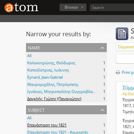
Browse
Narrow your results by:
Ar
name
Σύμμεικτα
All
Κολοκοτρώνης, Θεόδωρος
1
Καποδίστριας, Ιωάννης
1
Print 
Eynard, Jean-Gabriel
1
Μαυρομιχάλης, Πετρόμπεης
1
Σύμμε
Ιγνάτιος, Μητροπολίτης Ουγγροβλαχίας
1
Αρ.Εισ
Δαγκλής, Γιώτης (Παναγιώτης)
1
Έγγρα
1817, 
subject
Τιμητ
All
Έγγρα
Επανάσταση του 1821
1
1821, 
Επανάσταση του 1821 - Αγωνιστές
1
Επιστ