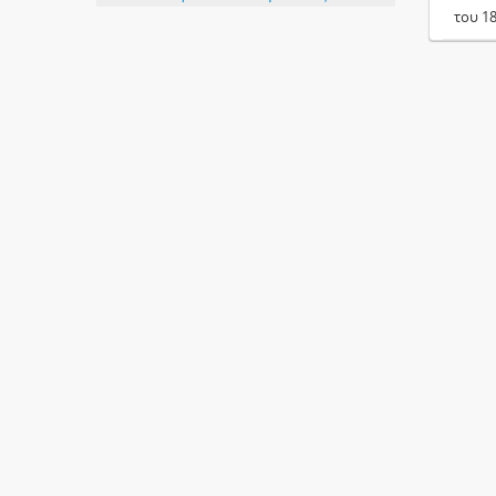
του 1