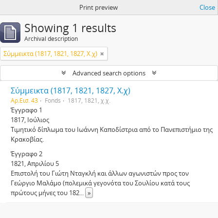
Print preview
Close
Showing 1 results
Archival description
Σύμμεικτα (1817, 1821, 1827, Χ.χ)
Advanced search options
Σύμμεικτα (1817, 1821, 1827, Χ.χ)
Αρ.Εισ. 43
Fonds
1817, 1821, χ.χ.
Έγγραφο 1
1817, Ιούλιος
Τιμητικό δίπλωμα του Ιωάννη Καποδίστρια από το Πανεπιστήμιο της
Κρακοβίας.
Έγγραφο 2
1821, Απριλίου 5
Επιστολή του Γιώτη Νταγκλή και άλλων αγωνιστών προς τον
Γεώργιο Μαλάμο (πολεμικά γεγονότα του Σουλίου κατά τους
πρώτους μήνες του 182
...
»