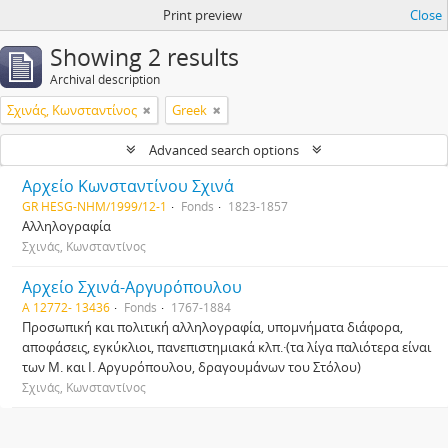
Print preview
Close
Showing 2 results
Archival description
Σχινάς, Κωνσταντίνος
Greek
Advanced search options
Αρχείο Κωνσταντίνου Σχινά
GR HESG-NHM/1999/12-1
Fonds
1823-1857
Αλληλογραφία
Σχινάς, Κωνσταντίνος
Αρχείο Σχινά-Αργυρόπουλου
Α 12772- 13436
Fonds
1767-1884
Προσωπική και πολιτική αλληλογραφία, υπομνήματα διάφορα,
αποφάσεις, εγκύκλιοι, πανεπιστημιακά κλπ.·(τα λίγα παλιότερα είναι
των Μ. και Ι. Αργυρόπουλου, δραγουμάνων του Στόλου)
Σχινάς, Κωνσταντίνος