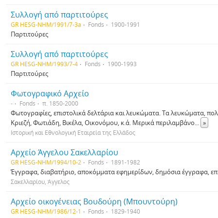
Συλλογή από παρτιτούρες
GR HESG-NHM/1991/7-3a
Fonds
1900-1991
Παρτιτούρες
Συλλογή από παρτιτούρες
GR HESG-NHM/1993/7-4
Fonds
1900-1993
Παρτιτούρες
Φωτογραφικό Αρχείο
-
Fonds
π. 1850-2000
Φωτογραφίες, επιστολικά δελτάρια και λευκώματα. Τα λευκώματα, πο
Κριεζή, Φωτιάδη, Βικέλα, Οικονόμου, κ.ά. Μερικά περιλαμβάνο
...
»
Ιστορική και Εθνολογική Εταιρεία της Ελλάδος
Αρχείο Άγγελου Σακελλαρίου
GR HESG-NHM/1994/10-2
Fonds
1891-1982
Έγγραφα, διαβατήριο, αποκόμματα εφημερίδων, δημόσια έγγραφα, επισ
Σακελλαρίου, Άγγελος
Αρχείο οικογένειας Βουδούρη (Μπουντούρη)
GR HESG-NHM/1986/12-1
Fonds
1829-1940