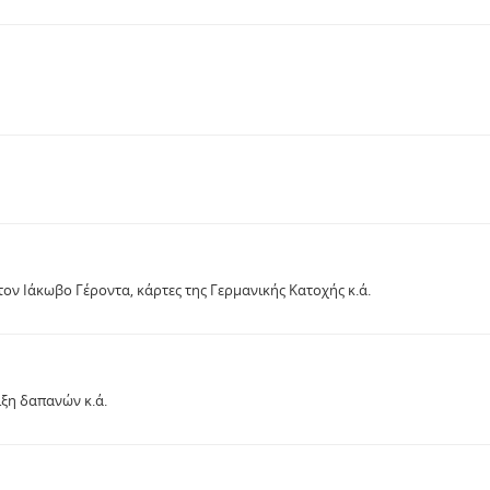
τον Ιάκωβο Γέροντα, κάρτες της Γερμανικής Κατοχής κ.ά.
ξη δαπανών κ.ά.