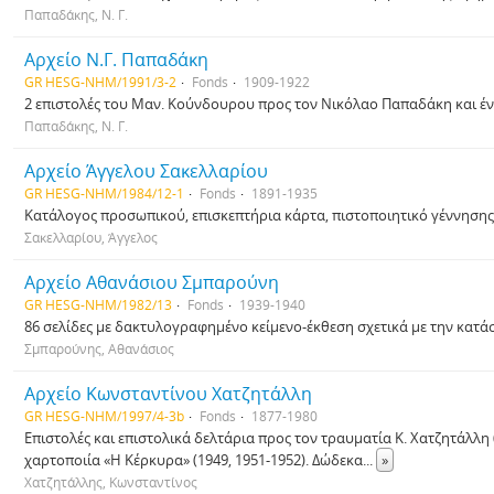
Παπαδάκης, Ν. Γ.
Αρχείο Ν.Γ. Παπαδάκη
GR HESG-NHM/1991/3-2
Fonds
1909-1922
2 επιστολές του Μαν. Κούνδουρου προς τον Νικόλαο Παπαδάκη και έν
Παπαδάκης, Ν. Γ.
Αρχείο Άγγελου Σακελλαρίου
GR HESG-NHM/1984/12-1
Fonds
1891-1935
Κατάλογος προσωπικού, επισκεπτήρια κάρτα, πιστοποιητικό γέννησης
Σακελλαρίου, Άγγελος
Αρχείο Αθανάσιου Σμπαρούνη
GR HESG-NHM/1982/13
Fonds
1939-1940
86 σελίδες με δακτυλογραφημένο κείμενο-έκθεση σχετικά με την κατά
Σμπαρούνης, Αθανάσιος
Αρχείο Κωνσταντίνου Χατζητάλλη
GR HESG-NHM/1997/4-3b
Fonds
1877-1980
Επιστολές και επιστολικά δελτάρια προς τον τραυματία Κ. Χατζητάλλη (
χαρτοποιία «Η Κέρκυρα» (1949, 1951-1952). Δώδεκα
...
»
Χατζητάλλης, Κωνσταντίνος