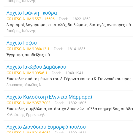
Γκούρας, Ιωάννης
Αρχείο Ιωάννη Γκούρα
GR HESG-NHM/15571-15606
Fonds
1822-1863
Διορισμοί, λογαρισμοί, επιστολές, διπλώματα, διαταγές, αναφορές κ.ά.
Γκούρας, Ιωάννης
Αρχείο Γόζου
GR HESG-NHM/1980/13-1
Fonds
1814-1885
Έγγραφα, αποδείξεις κ.ά.
Αρχείο Ιακώβου Δαμάσκου
GR HESG-NHM/1995/6-1
Fonds
1940-1941
Επιστολές από το μέτωπο του Δ. Γέροντα και του Κ. Γιαννακάκου προς 
Δαμάσκος, Ιάκωβος Ν.
Αρχείο Καλούτση (Ελγίνεια Μάρμαρα)
GR HESG-NHM/6957-7003
Fonds
1802-1805
Επιστολές, συμβόλαια, κατάστιχο δαπανών, φύλλα εφημερίδας, απόδει
Καλούτσης, Εμμανουήλ
Αρχείο Διονύσιου Ευμορφόπουλου
GR HESG-NHM/6916-6953
Fonds
1822-1844