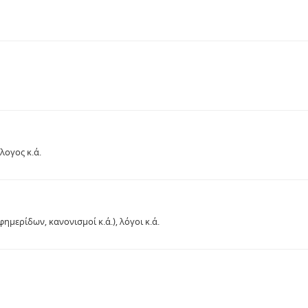
λογος κ.ά.
ημερίδων, κανονισμοί κ.ά.), λόγοι κ.ά.