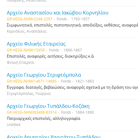
Λιδωρίκης, Αναστάσιος
Αρχείο Αναστασίου και Ιακώβου Κορνηλίου
GR HESG-NHM/2246-2297
Fonds
1793-1857
Συμφωνητικά, επιστολές, πιστοποιητικά, αποδείξεις, εκθέσεις, αναφορές
Κορνήλιος, Αναστάσιος
Αρχείο Φιλικής Εταιρείας
GR HESG-NHM/15958
Fonds
1866-1867
Επιστολές, αναφορές, αιτήσεις, διακηρύξεις κ.ά.
Φιλική Εταιρεία
Αρχείο Γεωργίου Στριφτόμπολα
GR HESG-NHM/14671-14685
Fonds
1821-1883
Έγγραφα, διαταγές, βεβαιώσεις, αναφορές σχετικά με τη δράση του αγ
Στριφτόμπολας, Γεώργιος
Αρχείο Γεωργίου Τυπάλδου-Κοζάκη
GR HESG-NHM/83406-83514
Fonds
1884-1890
Πατριαρχικές επιστολές, αλληλογραφία.
Untitled
Αρχείο Δημητρίου Χαριτάτου-Τυπάλδου