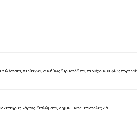
λυτελέστατα, περίτεχνα, συνήθως δερματόδετα, περιέχουν κυρίως πορτρα
κεπτήριες κάρτες, διπλώματα, σημειώματα, επιστολές κ.ά.