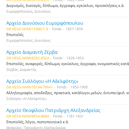
Διορισμός, διαταγές, δίπλωμα, έγγραφα, εγκύκλιοι, προσκλήσεις κ.ά.
Ευμορφόπουλος, Διονύσιος
Αρχείο Διονύσιου Ευμορφόπουλου
GR HESG-NHM/15480/1-9
Fonds
1857-1859
Επιστολές
Ευμορφόπουλος, Διονύσιος
Αρχείο Διαμαντή Ζέρβα
GR HESG-NHM/8292-8324
Fonds
1826-1853
Επιστολές, αναφορές, δίπλωμα, εγκύκλιος, έγγραφα, ονομαστικός κατά
Ζέρβας, Διαμαντής
Αρχείο Συλλόγου «Η Αδελφότης»
GR HESG-NHM/76194-76641
Fonds
1850-1900
Αλληλογραφία, αποδείξεις, πρακτικά, κατάλογοι μελών, έντυπα (φυλ. εφ
Σύλλογος «Η Αδελφότης»
Αρχείο Θεοφίλου Πατριάρχη Αλεξανδρείας
GR HESG-NHM/8654-8684
Fonds
1781-1831
Επιστολές, λόγοι, πιστοποιητικό κ.ά.
Θεόφιλος, Πατριάρχης Αλεξανδρείας