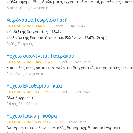
Φύλλα εφημερίδας, διπλώματα, έγγραφα, διορισμοί, μεταθέσεις, απον
Μπουντούρη, οικογένεια
Χειρόγραφα Γεωργίου Γαζή
GR HESG-NHM/1994/10-3
Fonds
1841-1847
«Κώδιξ της βιογραφίας …1841»
«Λεξικόν της Επαναστάσεως των Ελλήνων …1847» (2τομ.)
Γαζής, Γεώργιος
Αρχείο οικογένειας Γιατράκου
GR HESG-NHM/19457-19459
Fonds
1822-1896
Επιστολές, αντίγραφα επιστολών και βιογραφικές πληροφορίες της οικ
Γιατράκου, οικογένεια
Αρχείο Ελευθερίου Γκίκα
GR HESG-NHM/75017-75290
Fonds
1779-1840
Αλληλογραφία
Γκίκας, Ελευθέριος
Αρχείο Ιωάννη Γκούρα
GR HESG-NHM/1595-1617
Fonds
1822-1826
Αντίγραφα επιστολών, επιστολές, διακήρυξη, δημόσια έγγραφα.