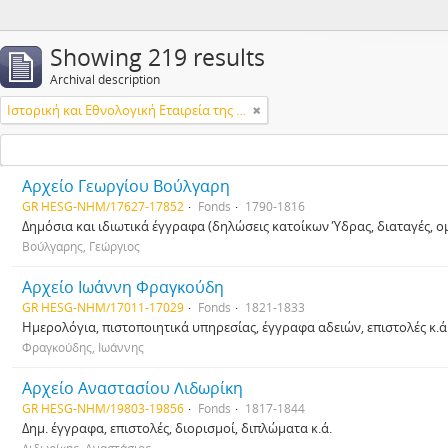
Showing 219 results
Archival description
Ιστορική και Εθνολογική Εταιρεία της Ελλάδος
Αρχείο Γεωργίου Βούλγαρη
GR HESG-NHM/17627-17852
Fonds
1790-1816
Δημόσια και ιδιωτικά έγγραφα (δηλώσεις κατοίκων Ύδρας, διαταγές, ομ
Βούλγαρης, Γεώργιος
Αρχείο Ιωάννη Φραγκούδη
GR HESG-NHM/17011-17029
Fonds
1821-1833
Ημερολόγια, πιστοποιητικά υπηρεσίας, έγγραφα αδειών, επιστολές κ.ά
Φραγκούδης, Ιωάννης
Αρχείο Αναστασίου Λιδωρίκη
GR HESG-NHM/19803-19856
Fonds
1817-1844
Δημ. έγγραφα, επιστολές, διορισμοί, διπλώματα κ.ά.