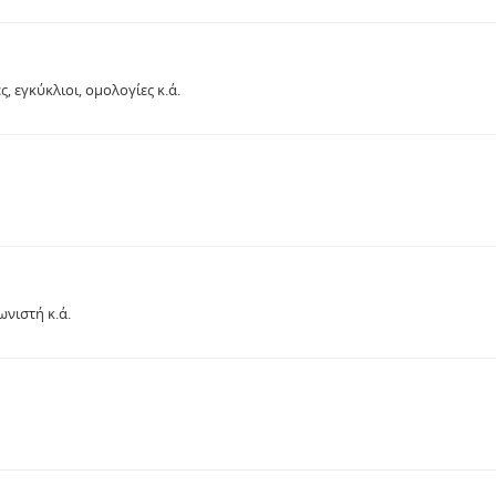
, εγκύκλιοι, ομολογίες κ.ά.
ωνιστή κ.ά.