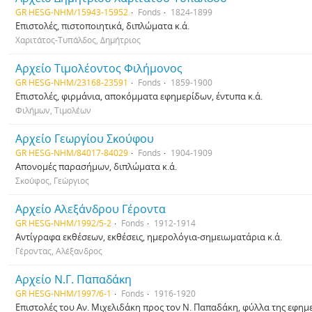
GR HESG-NHM/15943-15952
Fonds
1824-1899
Επιστολές, πιστοποιητικά, διπλώματα κ.ά.
Χαριτάτος-Τυπάλδος, Δημήτριος
Αρχείο Τιμολέοντος Φιλήμονος
GR HESG-NHM/23168-23591
Fonds
1859-1900
Επιστολές, φιρμάνια, αποκόμματα εφημερίδων, έντυπα κ.ά.
Φιλήμων, Τιμολέων
Αρχείο Γεωργίου Σκούφου
GR HESG-NHM/84017-84029
Fonds
1904-1909
Απονομές παρασήμων, διπλώματα κ.ά.
Σκούφος, Γεώργιος
Αρχείο Αλεξάνδρου Γέροντα
GR HESG-NHM/1992/5-2
Fonds
1912-1914
Αντίγραφα εκθέσεων, εκθέσεις, ημερολόγια-σημειωματάρια κ.ά.
Γέροντας, Αλέξανδρος
Αρχείο Ν.Γ. Παπαδάκη
GR HESG-NHM/1997/6-1
Fonds
1916-1920
Επιστολές του Αν. Μιχελιδάκη προς τον Ν. Παπαδάκη, φύλλα της εφη