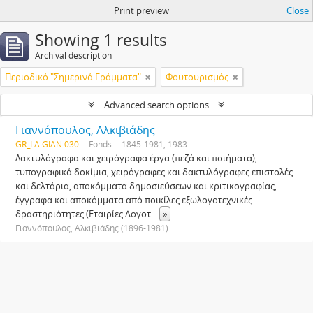
Print preview
Close
Showing 1 results
Archival description
Περιοδικό "Σημερινά Γράμματα"
Φουτουρισμός
Advanced search options
Γιαννόπουλος, Αλκιβιάδης
GR_LA GIAN 030
Fonds
1845-1981, 1983
Δακτυλόγραφα και χειρόγραφα έργα (πεζά και ποιήματα),
τυπογραφικά δοκίμια, χειρόγραφες και δακτυλόγραφες επιστολές
και δελτάρια, αποκόμματα δημοσιεύσεων και κριτικογραφίας,
έγγραφα και αποκόμματα από ποικίλες εξωλογοτεχνικές
δραστηριότητες (Εταιρίες Λογοτ
...
»
Γιαννόπουλος, Αλκιβιάδης (1896-1981)