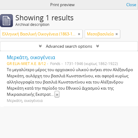
Print preview
Close
Showing 1 results
Archival description
Ελληνική Βασιλική Οικογένεια (1863-1974)
Μεσοβασιλεία
Advanced search options
Μερκάτη, οικογένεια
GR ELIA-MIET Α.Ε. 8/12
Fonds
1731-1946 (κυρίως 1862-1922)
Το μεγαλύτερο μέρος του αρχειακού υλικού ανήκει στον Αλέξανδρο
Μερκάτη, αυλάρχη του βασιλιά Κωνσταντίνου, και αφορά κυρίως
αλληλογραφία του βασιλιά Κωνσταντίνου και του Αλέξανδρου
Μερκάτη κατά την περίοδο του Εθνικού Διχασμού και της
Μικρασιατικής Εκστρατ
...
»
Μερκάτη, οικογένεια