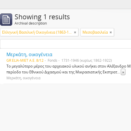
Showing 1 results
Archival description
Ελληνική Βασιλική Οικογένεια (1863-1974)
Μεσοβασιλεία
Μερκάτη, οικογένεια
GR ELIA-MIET Α.Ε. 8/12
Fonds
1731-1946 (κυρίως 1862-1922)
Το μεγαλύτερο μέρος του αρχειακού υλικού ανήκει στον Αλέξανδρο Μ
περίοδο του Εθνικού Διχασμού και της Μικρασιατικής Εκστρατ
...
»
Μερκάτη, οικογένεια