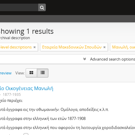
Showing 1 results
chival description
level descriptions
Εταιρεία Μακεδονικών Σπουδών
Μανωλή, οικ
Advanced search option
preview
View:
ίο Οικογένειας Μανωλή
1877-1935
είο περιέχει:
υτά έγγραφα εις την οθωμανικήν: Ομόλογα, αποδείξεις κ.λ.π.
λυτά έγγραφα στην ελληνική των ετών 1877-1908
λυτά έγγραφα στην ελληνική που αφορούν τη λειτουργία χοροδιδασκαλείου 