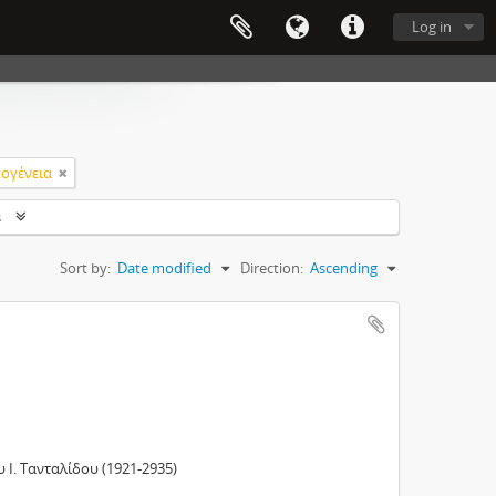
Log in
ογένεια
s
Sort by:
Date modified
Direction:
Ascending
Ι. Τανταλίδου (1921-2935)