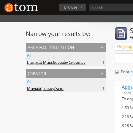
Browse
Narrow your results by:
Ar
archival institution
Only top-
All
Εταιρεία Μακεδονικών Σπουδών
1
creator
Print 
All
Αρχε
Μανωλή, οικογένεια
1
Fonds
Το αρχ
1.50 λ
2.16 
3.18 