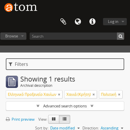
Log in
Browse
Filters
Showing 1 results
Archival description
Ελληνικό Προξενείο Χανίων
Χανιά (Κρήτη)
Πολιτική
Advanced search options
Print preview
View:
Sort by:
Date modified
Direction:
Ascending