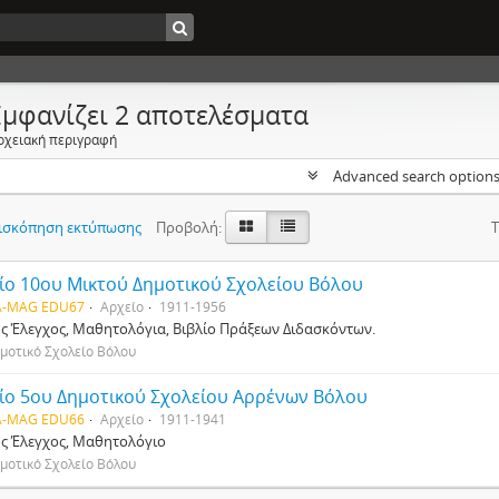
Εμφανίζει 2 αποτελέσματα
ρχειακή περιγραφή
Advanced search option
ισκόπηση εκτύπωσης
Προβολή:
Τ
ίο 10ου Μικτού Δημοτικού Σχολείου Βόλου
-MAG EDU67
Αρχείο
1911-1956
ός Έλεγχος, Μαθητολόγια, Βιβλίο Πράξεων Διδασκόντων.
μοτικό Σχολείο Βόλου
ίο 5ου Δημοτικού Σχολείου Αρρένων Βόλου
-MAG EDU66
Αρχείο
1911-1941
ός Έλεγχος, Μαθητολόγιο
μοτικό Σχολείο Βόλου