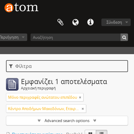
Σύνδεση
Περιήγηση
Φίλτρα
Εμφανίζει 1 αποτελέσματα
Αρχειακή περιγραφή
Μόνο περιγραφές ανώτατου επιπέδου
Κέντρο Αποδήμων Μακεδόνων, Εταιρεία Μακεδονικών Σπουδών.
Advanced search options