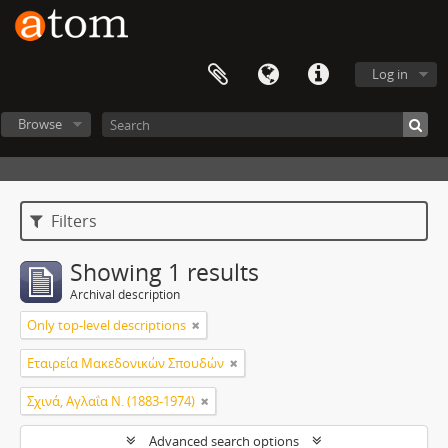
Log in
Browse
Filters
Showing 1 results
Archival description
Only top-level descriptions
Εταιρεία Μακεδονικών Σπουδών
Σχινά, Αγλαΐα Ν. (1883-1974)
Advanced search options