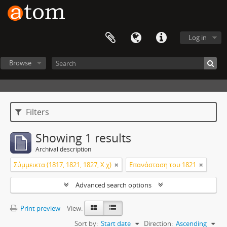
Log in
Browse
Filters
Showing 1 results
Archival description
Σύμμεικτα (1817, 1821, 1827, Χ.χ)
Επανάσταση του 1821
Advanced search options
Print preview
View:
Sort by:
Start date
Direction:
Ascending