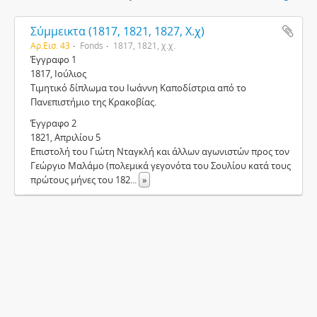
Σύμμεικτα (1817, 1821, 1827, Χ.χ)
Αρ.Εισ. 43
Fonds
1817, 1821, χ.χ.
Έγγραφο 1
1817, Ιούλιος
Τιμητικό δίπλωμα του Ιωάννη Καποδίστρια από το
Πανεπιστήμιο της Κρακοβίας.
Έγγραφο 2
1821, Απριλίου 5
Επιστολή του Γιώτη Νταγκλή και άλλων αγωνιστών προς τον
Γεώργιο Μαλάμο (πολεμικά γεγονότα του Σουλίου κατά τους
πρώτους μήνες του 182
...
»