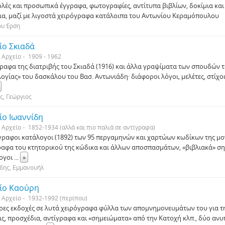
λές και προσωπικά έγγραφα, φωτογραφίες, αντίτυπα βιβλίων, δοκίμια και 
ια, μαζί με λιγοστά χειρόγραφα κατάλοιπα του Αντωνίου Κεραμόπουλου
ου Έρση
ίο Σκιαδά
Αρχείο
1909 - 1962
ραφα της διατριβής του Σκιαδά (1916) και άλλα γραψίματα των σπουδών τ
ογίας» του δασκάλου του Βασ. Αντωνιάδη· διάφοροι λόγοι, μελέτες, στίχοι
ς, Γεώργιος
ίο Ιωαννίδη
Αρχείο
1852-1934 (αλλά και πιο παλιά σε αντίγραφα)
γραφοι κατάλογοι (1892) των 95 περγαμηνών και χαρτώων κωδίκων της μο
ραφα του κτητορικού της κώδικα και άλλων αποσπασμάτων, «βιβλιακά» σημ
ογοι
...
»
δης, Εμμανουήλ
ίο Καούρη
Αρχείο
1932-1992 (περίπου)
ρες εκδοχές σε λυτά χειρόγραφα φύλλα των απομνημονευμάτων του για τη 
ις, προσχέδια, αντίγραφα και «σημειώματα» από την Κατοχή κλπ., δύο αν