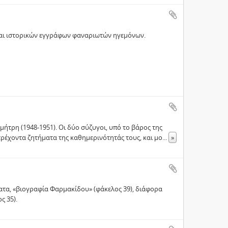
και ιστορικών εγγράφων φαναριωτών ηγεμόνων.
ήτρη (1948-1951). Οι δύο σύζυγοι, υπό το βάρος της
 τρέχοντα ζητήματα της καθημερινότητάς τους, και μο
...
»
ήματα, «βιογραφία Φαρμακίδου» (φάκελος 39), διάφορα
ς 35).