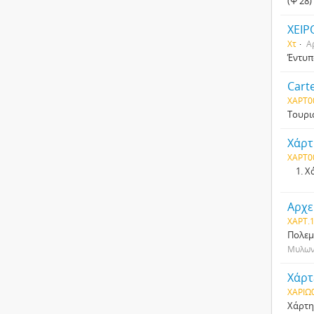
(Ψ 28
ΧΕΙΡ
Χτ
Α
Έντυπ
Carte
ΧΑΡΤ0
Τουρι
Χάρτ
ΧΑΡΤ0
Χά
Αρχε
ΧΑΡΤ.1
Πολεμ
Μυλωνά
Χάρτ
ΧΑΡΙΩ
Χάρτη