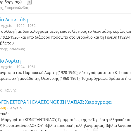
αρ Βοργίας»),
...
»
ης, Επαμεινώνδας
ίο Λεοντιάδη
Αρχείο
1922 - 1932
 συλλογή με δακτυλογραφημένες επιστολές προς το Λεοντιάδη, κυρίως από
 (1922-1926) και από διάφορα πρόσωπα στο Βερολίνο και τη Γενεύη (1929-1
ιβής του
άδης, Λεωνίδας
ίο Λυρίτη
Αρχείο
1924 - 1961
ογραφία του Παρασκευά Λυρίτη (1928-1940), δέκα γράμματα του Κ. Παπαρίδ
τρατιωτική μονάδα της Θεσ/νίκης (1960-1961), 10 χειρόγραφα δράματα ή 
ς, Γιάννης
ΓΕΝΕΣΤΕΡΑ Ή ΕΛΑΣΣΟΝΟΣ ΣΗΜΑΣΙΑΣ: Χειρόγραφα
-60)
Αρχείο
τικά:
6) Μαργαρίτου ΚΩΝΣΤΑΝΤΙΝΙΔΟΥ, Γραμματέως της εν Τεριέστη ελληνικής κ
12) Κωνσταντίνου ΔΟΣΙΟΥ, Βιβλία εμπορικής αλληλογραφίας, βιβλία λογαρι