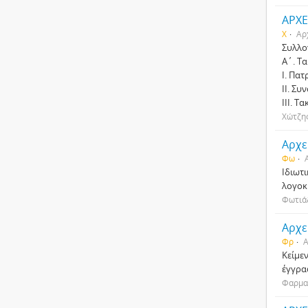
ΑΡΧΕ
Χ
Αρ
Συλλο
Α΄. Τα
Ι. Πα
ΙΙ. Συ
ΙΙΙ. Τ
Χώτζης
Αρχε
Φω
Ιδιωτ
λογοκρ
Φωτιά
Αρχε
Φρ
Α
Κείμε
έγγρα
Φαρμα