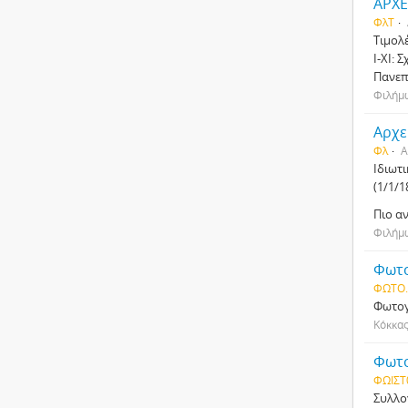
ΑΡΧ
ΦλΤ
Τιμολ
Ι-XI:
Πανεπ
Φιλήμ
Αρχε
Φλ
Α
Ιδιωτ
(1/1/
Πιο αν
Φιλήμ
Φωτο
ΦΩΤΟ. 
Φωτογ
Κόκκας
Φωτο
ΦΩΙΣΤ
Συλλο