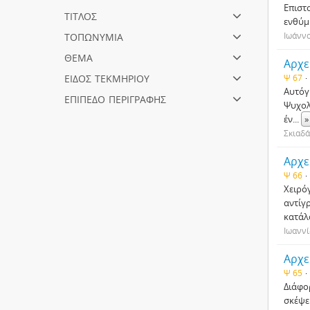
Επιστο
τίτλος
ενθύμ
τοπωνύμια
Ιωάνν
θέμα
Αρχε
είδος τεκμηρίου
Ψ 67
Αυτόγ
επίπεδο περιγραφής
Ψυχολ
έν
...
»
Σκιαδά
Αρχε
Ψ 66
Χειρό
αντίγ
κατάλ
Ιωαννί
Αρχε
Ψ 65
Διάφο
σκέψε