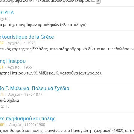
) Χειρόγραφα ΣΟΥΡΗ (εκδεδομένων φίλων «Ρωμιού»
...
»
ΟΤΥΠΑ
ρχείο
α μετά χειρογράφων προσθηκών (βλ. κατάλογο)
 touristique de la Grèce
02
Αρχείο
c. 1970
στικός χάρτης της Ελλάδας με το σιδηροδρομικό δίκτυο και των θαλάσσι
ης Ηπείρου
01
Αρχείο
1955
ρτης Ηπείρου των Χ. Μέξη και Κ. Λατσούνα (αντίγραφο).
ίο Γ. Μυλωνά. Πολεμικά Σχέδια
.1.
Αρχείο
1876-1877
ικά σχέδια
ς, Γ.
ες πληθυσμού και πόλης
001
Αρχείο
(1902) 1980
ς πληθυσμού και πόλης Ιωαννίνων του Παναγιώτη Τζαλμακλή (1902), σε α