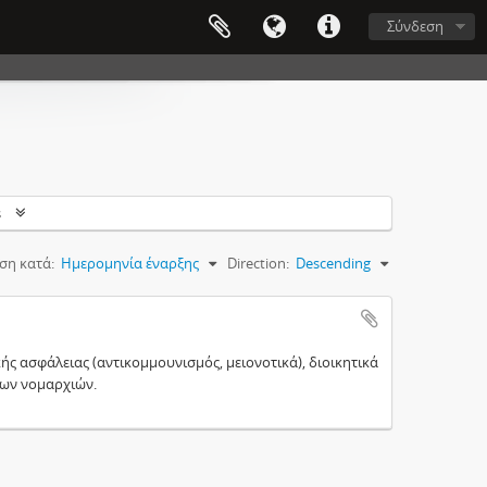
Σύνδεση
s
ση κατά:
Ημερομηνία έναρξης
Direction:
Descending
ής ασφάλειας (αντικομμουνισμός, μειονοτικά), διοικητικά
των νομαρχιών.