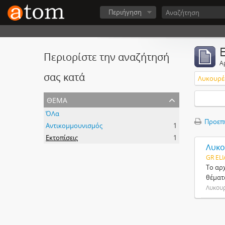
Περιήγηση
Περιορίστε την αναζήτησή
Α
σας κατά
Λυκουρέ
θέμα
ΌΛα
Προεπ
Αντικομμουνισμός
1
Εκτοπίσεις
1
Λυκο
GR ELI
Το αρ
θέματ
Λυκουρ