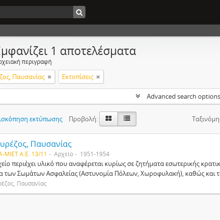
Εμφανίζει 1 αποτελέσματα
ρχειακή περιγραφή
ζος, Παυσανίας
Εκτοπίσεις
Advanced search option
ισκόπηση εκτύπωσης
Προβολή:
Ταξινόμη
υρέζος, Παυσανίας
A-MIET A.E. 13/11
Αρχείο
1951-1954
χείο περιέχει υλικό που αναφέρεται κυρίως σε ζητήματα εσωτερικής κρατικ
α των Σωμάτων Ασφαλείας (Αστυνομία Πόλεων, Χωροφυλακή), καθώς και 
έζος, Παυσανίας