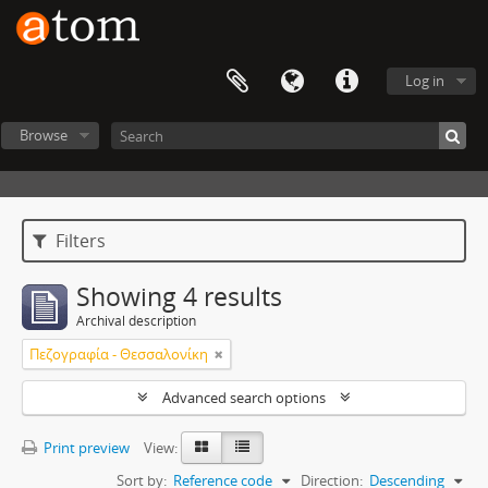
Log in
Browse
Filters
Showing 4 results
Archival description
Πεζογραφία - Θεσσαλονίκη
Advanced search options
Print preview
View:
Sort by:
Reference code
Direction:
Descending