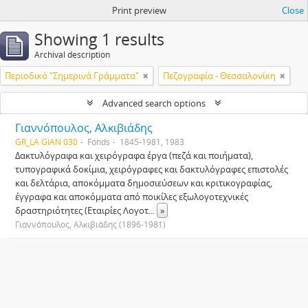
Print preview
Close
Showing 1 results
Archival description
Περιοδικό "Σημερινά Γράμματα"
Πεζογραφία - Θεσσαλονίκη
Advanced search options
Γιαννόπουλος, Αλκιβιάδης
GR_LA GIAN 030
Fonds
1845-1981, 1983
Δακτυλόγραφα και χειρόγραφα έργα (πεζά και ποιήματα),
τυπογραφικά δοκίμια, χειρόγραφες και δακτυλόγραφες επιστολές
και δελτάρια, αποκόμματα δημοσιεύσεων και κριτικογραφίας,
έγγραφα και αποκόμματα από ποικίλες εξωλογοτεχνικές
δραστηριότητες (Εταιρίες Λογοτ
...
»
Γιαννόπουλος, Αλκιβιάδης (1896-1981)