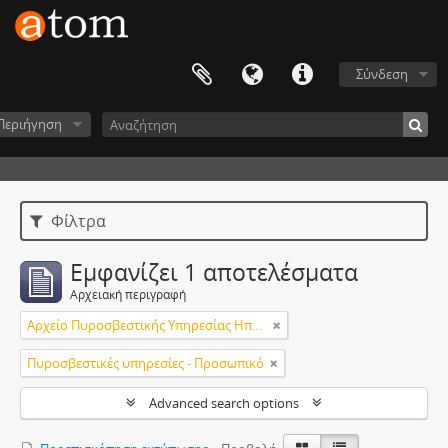
Σύνδεση
Περιήγηση
Φίλτρα
Εμφανίζει 1 αποτελέσματα
Αρχειακή περιγραφή
Αρχείο Πυροσβεστικής Υπηρεσίας Ηπείρου
Πυροσβεστικές υπηρεσίες - Προσωπικό
Advanced search options