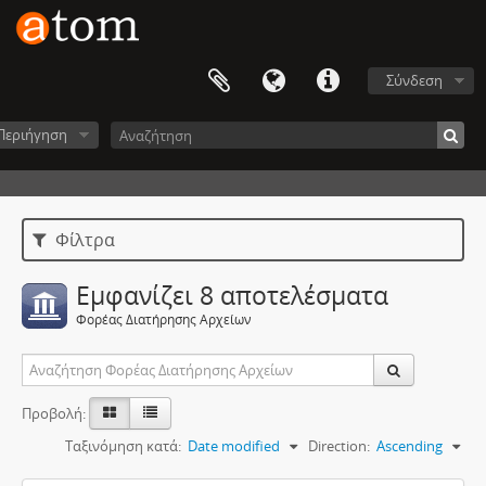
Σύνδεση
Περιήγηση
Φίλτρα
Εμφανίζει 8 αποτελέσματα
Φορέας Διατήρησης Αρχείων
Προβολή:
Ταξινόμηση κατά:
Date modified
Direction:
Ascending