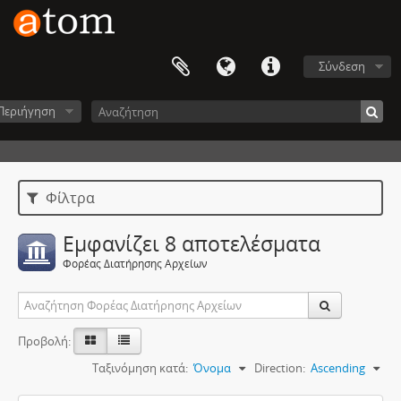
Σύνδεση
Περιήγηση
Φίλτρα
Εμφανίζει 8 αποτελέσματα
Φορέας Διατήρησης Αρχείων
Προβολή:
Ταξινόμηση κατά:
Όνομα
Direction:
Ascending