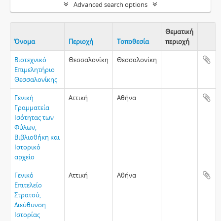
Advanced search options
Θεματική
Όνομα
Περιοχή
Τοποθεσία
περιοχή
Clipbo
Βιοτεχνικό
Θεσσαλονίκη
Θεσσαλονίκη
Επιμελητήριο
Θεσσαλονίκης
Γενική
Αττική
Αθήνα
Γραμματεία
Ισότητας των
Φύλων,
Βιβλιοθήκη και
Ιστορικό
αρχείο
Γενικό
Αττική
Αθήνα
Επιτελείο
Στρατού,
Διεύθυνση
Ιστορίας