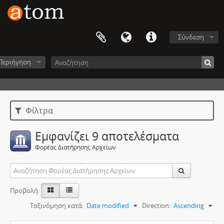
Σύνδεση
Περιήγηση
Φίλτρα
Εμφανίζει 9 αποτελέσματα
Φορέας Διατήρησης Αρχείων
Προβολή:
Ταξινόμηση κατά:
Date modified
Direction:
Ascending