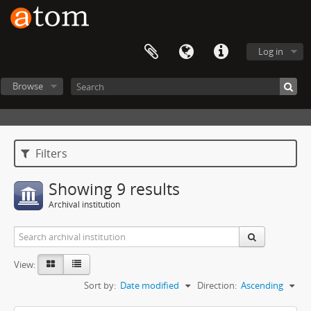
Log in
Browse
Filters
Showing 9 results
Archival institution
View:
Sort by:
Date modified
Direction:
Ascending