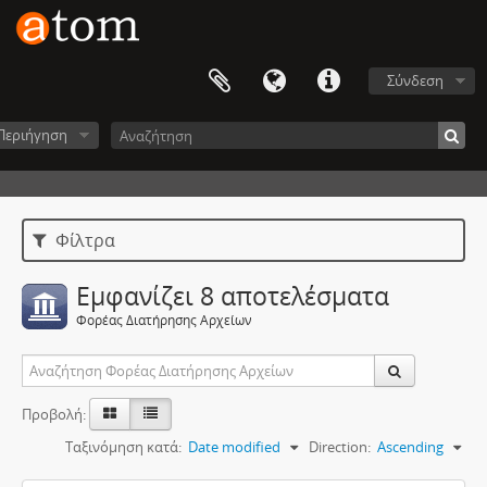
Σύνδεση
Περιήγηση
Φίλτρα
Εμφανίζει 8 αποτελέσματα
Φορέας Διατήρησης Αρχείων
Προβολή:
Ταξινόμηση κατά:
Date modified
Direction:
Ascending