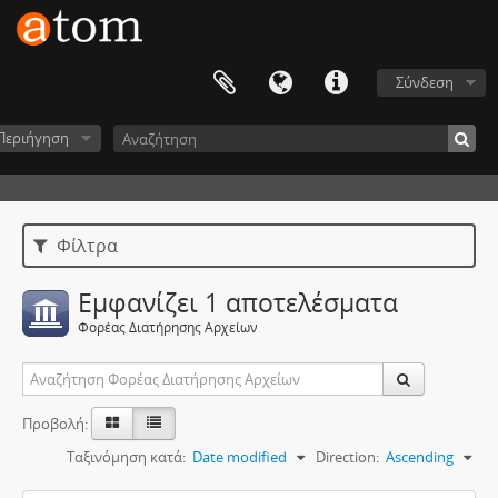
Σύνδεση
Περιήγηση
Φίλτρα
Εμφανίζει 1 αποτελέσματα
Φορέας Διατήρησης Αρχείων
Προβολή:
Ταξινόμηση κατά:
Date modified
Direction:
Ascending