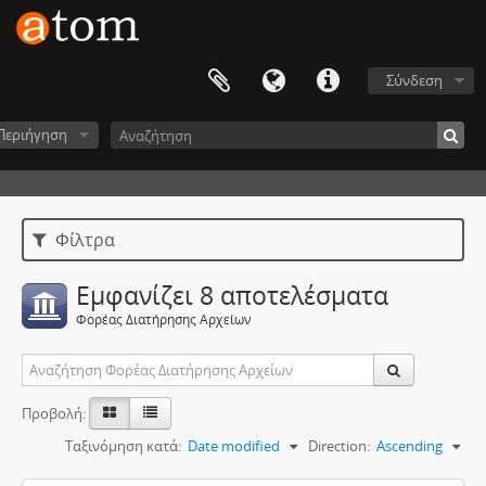
Σύνδεση
Περιήγηση
Φίλτρα
Εμφανίζει 8 αποτελέσματα
Φορέας Διατήρησης Αρχείων
Προβολή:
Ταξινόμηση κατά:
Date modified
Direction:
Ascending