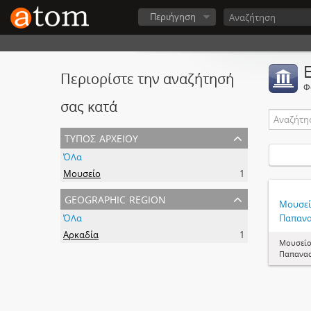
Περιήγηση
Περιορίστε την αναζήτησή
Φ
σας κατά
τύπος αρχείου
ΌΛα
Μουσείο
1
geographic region
Μουσεί
ΌΛα
Παπανα
Αρκαδία
1
Μουσείο
Παπανα