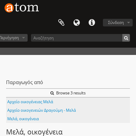
Σύνδεση
Περιήγηση
Παραγωγός από
Browse 3 results
Αρχείο οικογένειας Μελά
Αρχείο οικογενειών Δραγούμη - Μελά
Μελά, οικογένεια
Μελά, οικογένεια