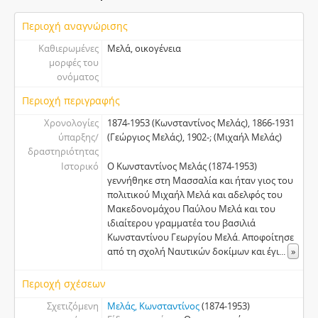
Περιοχή αναγνώρισης
Καθιερωμένες
Μελά, οικογένεια
μορφές του
ονόματος
Περιοχή περιγραφής
Χρονολογίες
1874-1953 (Κωνσταντίνος Μελάς), 1866-1931
ύπαρξης/
(Γεώργιος Μελάς), 1902-; (Μιχαήλ Μελάς)
δραστηριότητας
Ιστορικό
Ο Κωνσταντίνος Μελάς (1874-1953)
γεννήθηκε στη Μασσαλία και ήταν γιος του
πολιτικού Μιχαήλ Μελά και αδελφός του
Μακεδονομάχου Παύλου Μελά και του
ιδιαίτερου γραμματέα του βασιλιά
Κωνσταντίνου Γεωργίου Μελά. Αποφοίτησε
από τη σχολή Ναυτικών δοκίμων και έγι
...
»
Περιοχή σχέσεων
Σχετιζόμενη
Μελάς, Κωνσταντίνος
(1874-1953)