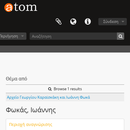
Σύνδεση
Περιήγηση
Θέμα από
Browse 1 results
Αρχείο Γεωργίου Καραϊσκάκη και Ιωάννη Φωκά
Φωκάς, Ιωάννης
Περιοχή αναγνώρισης