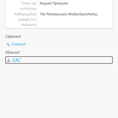
Τύπος της
Νομικό Πρόσωπο
οντότητας
Καθιερωμένες
16ο Νηπιαγωγείο Αλεξανδρούπολης
μορφές του
ονόματος
Clipboard
Εισαγωγή
Εξαγωγή
EAC