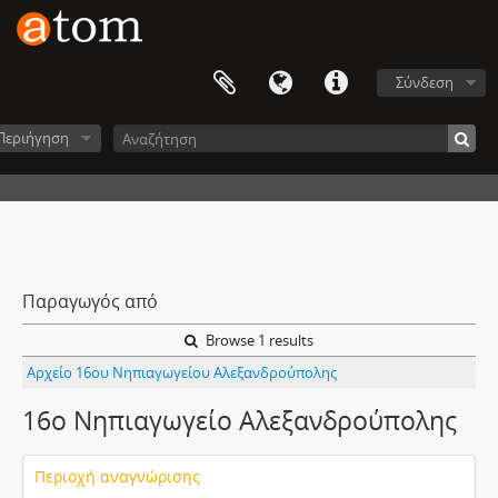
Σύνδεση
Περιήγηση
Παραγωγός από
Browse 1 results
Αρχείο 16ου Νηπιαγωγείου Αλεξανδρούπολης
16ο Νηπιαγωγείο Αλεξανδρούπολης
Περιοχή αναγνώρισης