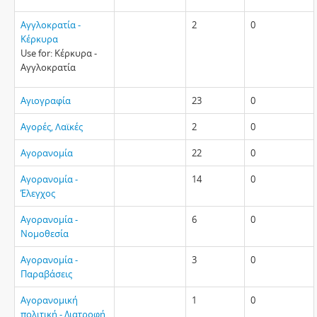
Αγγλοκρατία -
2
0
Κέρκυρα
Use for: Κέρκυρα -
Αγγλοκρατία
Αγιογραφία
23
0
Αγορές, Λαϊκές
2
0
Αγορανομία
22
0
Αγορανομία -
14
0
Έλεγχος
Αγορανομία -
6
0
Νομοθεσία
Αγορανομία -
3
0
Παραβάσεις
Αγορανομική
1
0
πολιτική - Διατροφή