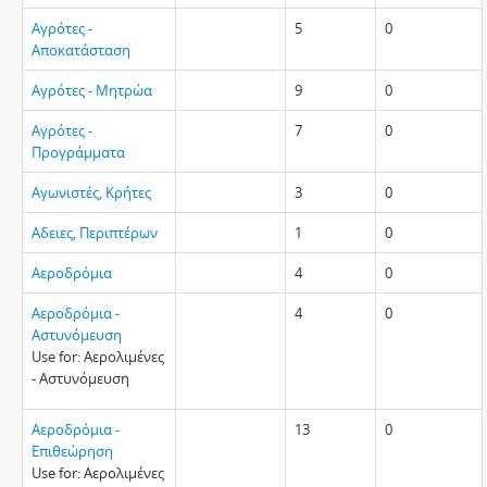
Αγρότες -
5
0
Αποκατάσταση
Αγρότες - Μητρώα
9
0
Αγρότες -
7
0
Προγράμματα
Αγωνιστές, Κρήτες
3
0
Αδειες, Περιπτέρων
1
0
Αεροδρόμια
4
0
Αεροδρόμια -
4
0
Αστυνόμευση
Use for: Αερολιμένες
- Αστυνόμευση
Αεροδρόμια -
13
0
Επιθεώρηση
Use for: Αερολιμένες