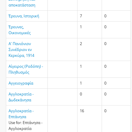
αποκατάσταση
Έρευνα, Ιστορική
7
0
Έρευνες,
1
0
Οικονομικές
Α' Πανιόνιον
2
0
Συνέδριον εν
Κερκύρα, 1914
Αίγειρος (Ροδόπη) -
1
0
Πληθυσμός
Αγγειογραφία
1
0
Αγγλοκρατία -
0
0
Δωδεκάνησα
Αγγλοκρατία -
16
0
Επτάνησα
Use for: Επτάνησα -
Αγγλοκρατία