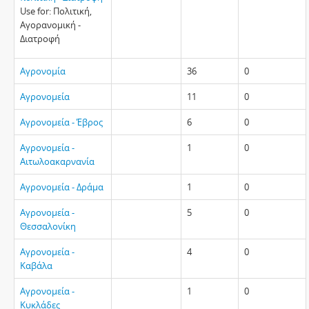
Use for: Πολιτική,
Αγορανομική -
Διατροφή
Αγρονομία
36
0
Αγρονομεία
11
0
Αγρονομεία - Έβρος
6
0
Αγρονομεία -
1
0
Αιτωλοακαρνανία
Αγρονομεία - Δράμα
1
0
Αγρονομεία -
5
0
Θεσσαλονίκη
Αγρονομεία -
4
0
Καβάλα
Αγρονομεία -
1
0
Κυκλάδες