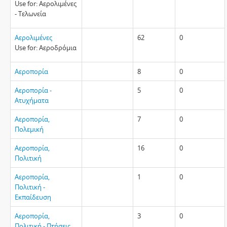
Use for: Αερολιμένες
- Τελωνεία
Αερολιμένες
62
0
Use for: Αεροδρόμια
Αεροπορία
8
0
Αεροπορία -
5
0
Ατυχήματα
Αεροπορία,
7
0
Πολεμική
Αεροπορία,
16
0
Πολιτική
Αεροπορία,
1
0
Πολιτική -
Εκπαίδευση
Αεροπορία,
3
0
Πολιτική - Πτήσεις