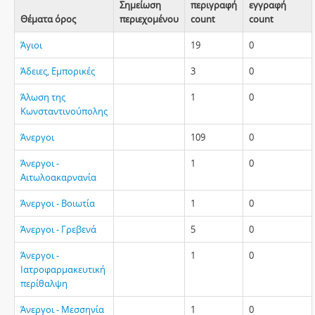
Σημείωση
περιγραφή
εγγραφή
Θέματα όρος
περιεχομένου
count
count
Άγιοι
19
0
Άδειες, Εμπορικές
3
0
Άλωση της
1
0
Κωνσταντινούπολης
Άνεργοι
109
0
Άνεργοι -
1
0
Αιτωλοακαρνανία
Άνεργοι - Βοιωτία
1
0
Άνεργοι - Γρεβενά
5
0
Άνεργοι -
1
0
Ιατροφαρμακευτική
περίθαλψη
Άνεργοι - Μεσσηνία
1
0