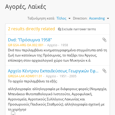
Αγορές, Λαϊκές
Ταξινόμηση κατά:
Τίτλος
Direction:
Ascending
2 results directly related
Exclude narrower terms
Dvd: "Πρόσυμνα 1958"
GR GSA-ARG ΟΑ.002.001
Αρχείο
1958
Dvd που περιλαμβάνει κινηματογραφημένα στιγμιότυπα από τη
ζωή των κατοίκων της Πρόσυμνας, το παζάρι του Άργους,
επίσκεψη στον αρχαιολογικό χώρο των Μυκηνών κ.ά.
Αρχείο Κέντρου Εκπαιδεύσεως Γεωργικών Εφαρμογών και Ανάπτυξης (ΚΕΓΕΑ) Σκάλας
GRGSA-LAK ADM011.01
Αρχείο
1951 - 2005
Το αρχείο περιλαμβάνει τα εξής:
αλληλογραφία: αλληλογραφία με διάφορους φορείς (Νομαρχία,
Μπενάκειο Φυτοπαθολογικό Ινστιτούτο, Αγροφυλακή,
Αγρονομεία, Αγροτικούς Συλλόγους Λακωνίας και
Προσωρινούς Παιδικούς Σταθμούς), αλληλογραφία σχετική με
τη χορήγησ
...
»