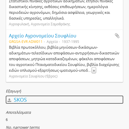
Στατιστικοί πίνακες αγροτικών αδικημάτων, ετήσιοι πίνακες
δικαστικής κίνησης, εκθέσεις επιθεωρήσεων, ημερολόγια
περιοδειών αγρονόμων, δημόσια ασφάλεια, γεωργικές και
δασικές υπηρεσίες, υπαλληλικά.
Αγροφυλακή, Αγρονομείο Σαμοθράκης
Αρχείο Αγρονομείου Σουφλίου
GRGSA-EVR ADM011
Αρχείο
1937-1995
Βιβλία πρωτοκόλλου, βιβλία μηνύσεων-δικάσιμων-
αδικημάτων-τελεσίδικων αποφάσεων-αντιρρήσεων-δικαστικών
αποφάσεων, μητρώα καταδικαζομένων, φάκελοι αποφάσεων
του αγροτικού Πταισματοδικείου Σουφλίου, βιβλία διαχείρισης
ειδών οπλισμού-εξαρτήσεως-ιματισμού-υποδ
...
»
Αγρονομείο Σουφλίου (Έβρος)
Εξαγωγή
SKOS
Αποτελέσματα
6
No. narrower terms