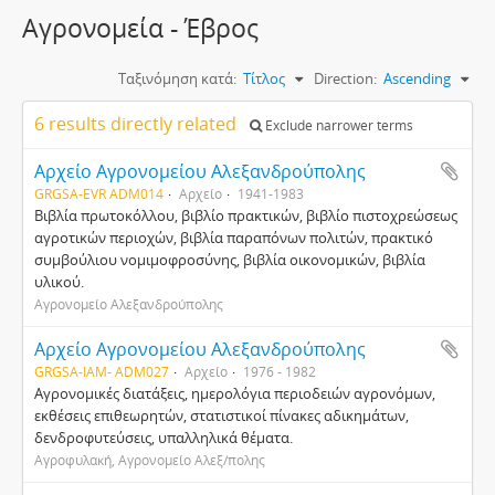
Αγρονομεία - Έβρος
Ταξινόμηση κατά:
Τίτλος
Direction:
Ascending
6 results directly related
Exclude narrower terms
Αρχείο Αγρονομείου Αλεξανδρούπολης
GRGSA-EVR ADM014
Αρχείο
1941-1983
Βιβλία πρωτοκόλλου, βιβλίο πρακτικών, βιβλίο πιστοχρεώσεως
αγροτικών περιοχών, βιβλία παραπόνων πολιτών, πρακτικό
συμβούλιου νομιμοφροσύνης, βιβλία οικονομικών, βιβλία
υλικού.
Αγρονομείο Αλεξανδρούπολης
Αρχείο Αγρονομείου Αλεξανδρούπολης
GRGSA-IAM- ADM027
Αρχείο
1976 - 1982
Αγρονομικές διατάξεις, ημερολόγια περιοδειών αγρονόμων,
εκθέσεις επιθεωρητών, στατιστικοί πίνακες αδικημάτων,
δενδροφυτεύσεις, υπαλληλικά θέματα.
Αγροφυλακή, Αγρονομείο Αλεξ/πολης