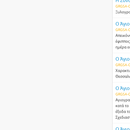
Η Σύνα
GRGSA-C
Ξυλογρα
Ο Άγιο
GRGSA-C
Απεικόν
έφιππος
ημέρα ε
Ο Άγιο
GRGSA-C
Χαρακτι
Θεσσαλο
Ο Άγιο
GRGSA-C
Αγιογρα
κατά το
έξοδα τ
Σχεδιασ
Ο Άγιο