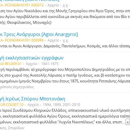
A- PCENGRAVI.F01.000072
Αρχείο
χ.χ.
ιση του Αγίου Νικολάου και της Μονής Γρηγορίου στο Άγιο Όρος, στην οπ
του Αγίου περιβάλλεται από εικονίδια με σκηνές και θαύματα από τον Βίο τ
τής: Θεοφύλακτος, Μ(οναχός)
οι Τρεις Ανάργυροι [Agioi Anargyroi]
A- PCENGRAVI.F01.000089
Αρχείο
χ.χ.
νται οι Άγιοι Ανάργυροι: Δαμιανός, Παντελεήμων, Κοσμάς, και άλλοι τέσσερ
γή εκκλησιαστικών εγγράφων
GI REL009.01
Αρχείο
1841-1875
γή περιλαμβάνει: α) χειρόγραφο του Μητροπολίτου Δημητριάδος με το οπ
ος στο χωριό της Ανατολής Λάρισας ο πατήρ Ιγνάτιος, και β) κατάστιχον 
οιμημένων (μηνός Νοεμβρίου του έτους 1875, κοινότητα Ρετσιάνης Λάρισα
τρόπολη Δημητριάδος
γή Ιερέως Σπύρου Μποτονάκη
UR COL007.10
Αρχείο
1994, 1999, 2001-2010
 Ιερού Συνδέσμου Κληρικών Ελλάδος, οπτικοακουστικό υλικό συντήρησης
, εκκλησιαστικά φυλλάδια Αγίου Όρους, εκκλησιαστικά ημερολόγια τσέπης
μένων, εκκλησιαστικά φυλλάδια "Λυχνία Νικοπόλεως" και άλλα, επιστ
...
»
κης, Σπυρίδων