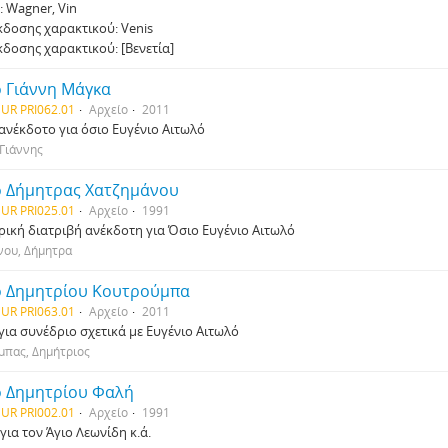
: Wagner, Vin
κδοσης χαρακτικού: Venis
κδοσης χαρακτικού: [Βενετία]
ο Γιάννη Μάγκα
UR PRI062.01
Αρχείο
2011
ανέκδοτο για όσιο Ευγένιο Αιτωλό
Γιάννης
ο Δήμητρας Χατζημάνου
UR PRI025.01
Αρχείο
1991
ρική διατριβή ανέκδοτη για Όσιο Ευγένιο Αιτωλό
νου, Δήμητρα
ο Δημητρίου Κουτρούμπα
UR PRI063.01
Αρχείο
2011
για συνέδριο σχετικά με Ευγένιο Αιτωλό
μπας, Δημήτριος
ο Δημητρίου Φαλή
UR PRI002.01
Αρχείο
1991
για τον Άγιο Λεωνίδη κ.ά.