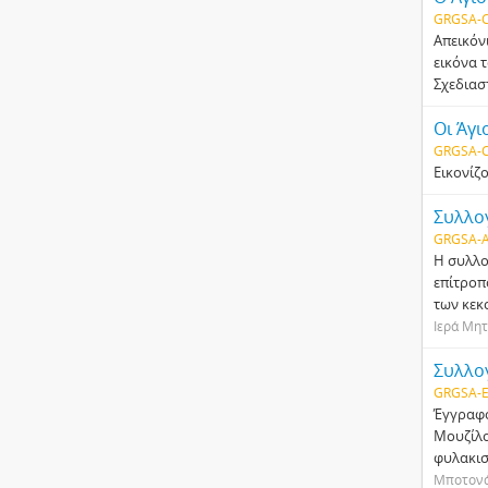
GRGSA-C
Απεικόν
εικόνα 
Σχεδιασ
Οι Άγι
GRGSA-C
Εικονίζο
Συλλο
GRGSA-A
Η συλλο
επίτροπ
των κεκ
Ιερά Μη
Συλλο
GRGSA-E
Έγγραφο
Μουζίλο
φυλακισ
Μποτονά