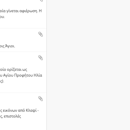
οία γίνεται αφιέρωση. Η
ου.
ις Άγιοι.
οίο ορίζεται ως
του Αγίου Προφήτου Ηλία
ς).
 εικόνων από Κλαψί -
, επιστολές