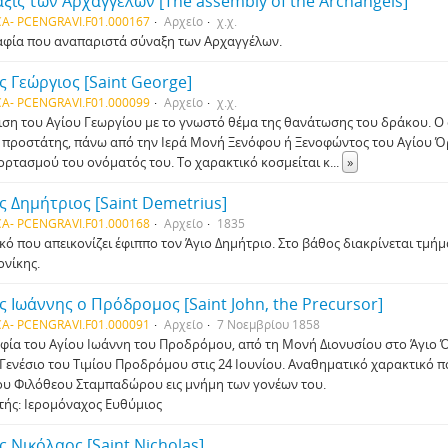
ξις των Αρχαγγέλων [The assembly of the Archangels]
A- PCENGRAVI.F01.000167
Αρχείο
χ.χ.
φία που αναπαριστά σύναξη των Αρχαγγέλων.
ς Γεώργιος [Saint George]
A- PCENGRAVI.F01.000099
Αρχείο
χ.χ.
ιση του Αγίου Γεωργίου με το γνωστό θέμα της θανάτωσης του δράκου. Ο ά
 προστάτης, πάνω από την Ιερά Μονή Ξενόφου ή Ξενοφώντος του Αγίου Όρ
ορτασμού του ονόματός του. Το χαρακτικό κοσμείται κ
...
»
ς Δημήτριος [Saint Demetrius]
A- PCENGRAVI.F01.000168
Αρχείο
1835
κό που απεικονίζει έφιππο τον Άγιο Δημήτριο. Στο βάθος διακρίνεται τμήμ
νίκης.
ς Ιωάννης ο Πρόδρομος [Saint John, the Precursor]
A- PCENGRAVI.F01.000091
Αρχείο
7 Νοεμβρίου 1858
φία του Αγίου Ιωάννη του Προδρόμου, από τη Μονή Διονυσίου στο Άγιο Ό
 Γενέσιο του Τιμίου Προδρόμου στις 24 Ιουνίου. Αναθηματικό χαρακτικό 
ου Φιλόθεου Σταμπαδώρου εις μνήμη των γονέων του.
τής: Ιερομόναχος Ευθύμιος
ς Νικόλαος [Saint Nicholas]