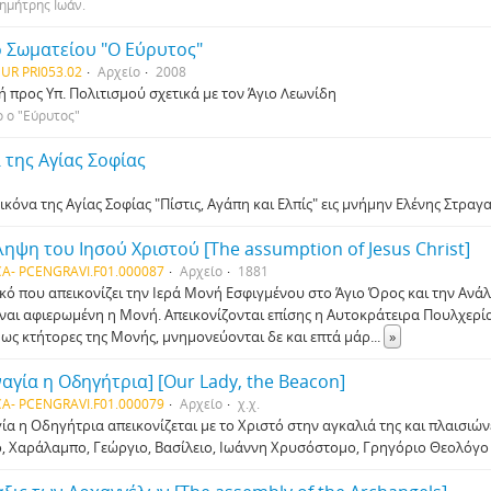
ημήτρης Ιωάν.
ο Σωματείου "Ο Εύρυτος"
UR PRI053.02
Αρχείο
2008
ή προς Υπ. Πολιτισμού σχετικά με τον Άγιο Λεωνίδη
 ο "Εύρυτος"
 της Αγίας Σοφίας
ικόνα της Αγίας Σοφίας "Πίστις, Αγάπη και Ελπίς" εις μνήμην Ελένης Στρα
ηψη του Ιησού Χριστού [The assumption of Jesus Christ]
A- PCENGRAVI.F01.000087
Αρχείο
1881
κό που απεικονίζει την Ιερά Μονή Εσφιγμένου στο Άγιο Όρος και την Ανά
ίναι αφιερωμένη η Μονή. Απεικονίζονται επίσης η Αυτοκράτειρα Πουλχερία
 ως κτήτορες της Μονής, μνημονεύονται δε και επτά μάρ
...
»
αγία η Οδηγήτρια] [Our Lady, the Beacon]
A- PCENGRAVI.F01.000079
Αρχείο
χ.χ.
ία η Οδηγήτρια απεικονίζεται με το Χριστό στην αγκαλιά της και πλαισιών
, Χαράλαμπο, Γεώργιο, Βασίλειο, Ιωάννη Χρυσόστομο, Γρηγόριο Θεολόγο 