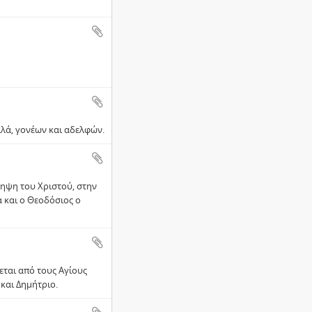
γαλά, γονέων και αδελφών.
ληψη του Χριστού, στην
 και ο Θεοδόσιος ο
εται από τους Αγίους
και Δημήτριο.