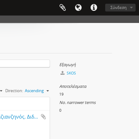
Σύνδεση
Εξαγωγή
SKOS
Αποτελέσματα
Direction:
Ascending
19
No. narrower terms
0
S. Gregorius Naz. Grece Ecclesie Doct. et Ep. [Ά(γιος) Γρηγόριος Ναζιανζηνός. Διδ(άσκαλος) της Ελληνικής Εκκλησίας και Επ(ίσκοπος)]