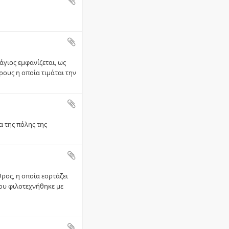
γιος εμφανίζεται, ως
ους η οποία τιμάται την
α της πόλης της
ρος, η οποία εορτάζει
που φιλοτεχνήθηκε με