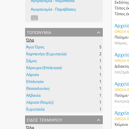
Αγορανομία - Νομοθεσία
Εκδότης
Τόπος έ
Αγορανομία - Παραβάσεις
Τόπος έ
...
Αρχεί
τοπωνύμια
GRGSA-E
Ποίημα 
ΌΛα
Μάγκας, 
Άγιο Όρος
5
Καρπενήσι (Ευρυτανία)
2
Αρχεί
Σάμος
1
GRGSA-E
Διδακτο
Κέρκυρα (Επτάνησα)
1
Χατζημά
Λάρισα
1
Επτάνησα
1
Αρχεί
Θεσσαλονίκη
1
GRGSA-E
Αλβανία
1
Ποίημα 
Κουτρού
Λάρισα (Νομός)
1
Ευρυτανία
1
Αρχεί
είδος τεκμηρίου
GRGSA-E
Κείμενο 
ΌΛα