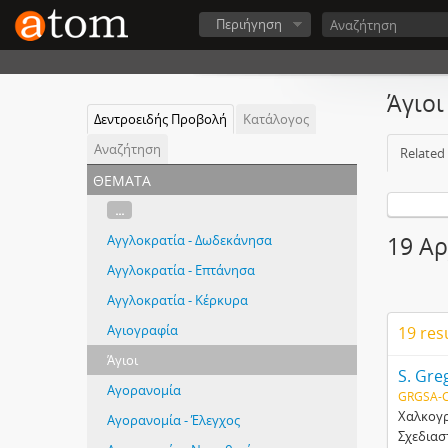
Περιήγηση
Άγιοι
Δεντροειδής Προβολή
Κατάλογος
Αναζήτηση
Related
θέματα
...
Αγγλοκρατία - Δωδεκάνησα
19 Αρ
Αγγλοκρατία - Επτάνησα
Αγγλοκρατία - Κέρκυρα
Αγιογραφία
19 res
Άγιοι
Αγορανομία
GRGSA-C
Χαλκογρ
Αγορανομία - Έλεγχος
Σχεδιαστ