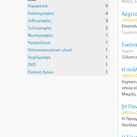
Φαλής, Δ
Χαρακτικά
9
Χαλκογραφίες
4
Αρχεί
GRGSA-E
Λιθογραφίες
3
Επιστολ
Ξυλογραφίες
2
Σωματείο
Φωτογραφίες
1
Ημερολόγια
1
Εικόνα
Οπτικοακουστικό υλικό
1
Αρχείο
Ξύλινη ε
Χειρόγραφα
1
DVD
1
Η ανάλ
Εικόνες Αγίων
1
GRGSA-C
Χαρακτι
οποία ε
Μικρός,
[Η Παν
GRGSA-C
Η Παναγ
Νικόλαο