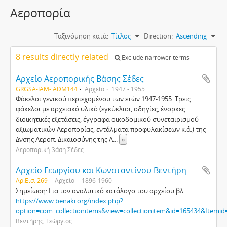
Αεροπορία
Ταξινόμηση κατά:
Τίτλος
Direction:
Ascending
8 results directly related
Exclude narrower terms
Αρχείο Αεροπορικής Βάσης Σέδες
GRGSA-IAM- ADM144
Αρχείο
1947 - 1955
Φάκελοι γενικού περιεχομένου των ετών 1947-1955. Τρεις
φάκελοι με αρχειακό υλικό (εγκύκλιοι, οδηγίες, ένορκες
διοικητικές εξετάσεις, έγγραφα οικοδομικού συνεταιρισμού
αξιωματικών Αεροπορίας, εντάλματα προφυλακίσεων κ.ά.) της
Δνσης Αεροπ. Δικαιοσύνης της Α
...
»
Αεροπορική βάση Σέδες
Αρχείο Γεωργίου και Κωνσταντίνου Βεντήρη
Αρ.Εισ. 269
Αρχείο
1896-1960
Σημείωση: Για τον αναλυτικό κατάλογο του αρχείου βλ.
https://www.benaki.org/index.php?
option=com_collectionitems&view=collectionitem&id=165434&Itemid
Βεντήρης, Γεώργιος