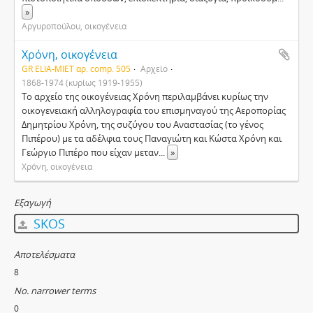
»
Αργυροπούλου, οικογένεια
Χρόνη, οικογένεια
GR ELIA-MIET αρ. comp. 505
Αρχείο
1868-1974 (κυρίως 1919-1955)
Το αρχείο της οικογένειας Χρόνη περιλαμβάνει κυρίως την
οικογενειακή αλληλογραφία του επισμηναγού της Αεροπορίας
Δημητρίου Χρόνη, της συζύγου του Αναστασίας (το γένος
Πιπέρου) με τα αδέλφια τους Παναγιώτη και Κώστα Χρόνη και
Γεώργιο Πιπέρο που είχαν μεταν
...
»
Χρόνη, οικογένεια
Εξαγωγή
SKOS
Αποτελέσματα
8
No. narrower terms
0