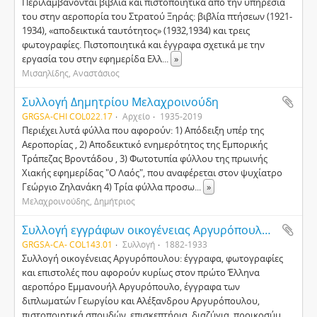
Περιλαμβάνονται βιβλία και πιστοποιητικά από την υπηρεσία
του στην αεροπορία του Στρατού Ξηράς: βιβλία πτήσεων (1921-
1934), «αποδεικτικά ταυτότητος» (1932,1934) και τρεις
φωτογραφίες. Πιστοποιητικά και έγγραφα σχετικά με την
εργασία του στην εφημερίδα Ελλ
...
»
Μισαηλίδης, Αναστάσιος
Συλλογή Δημητρίου Μελαχροινούδη
GRGSA-CHI COL022.17
Αρχείο
1935-2019
Περιέχει λυτά φύλλα που αφορούν: 1) Απόδειξη υπέρ της
Αεροπορίας , 2) Αποδεικτικό ενημερότητος της Εμπορικής
Τράπεζας Βροντάδου , 3) Φωτοτυπία φύλλου της πρωινής
Χιακής εφημερίδας "Ο Λαός", που αναφέρεται στον ψυχίατρο
Γεώργιο Ζηλανάκη 4) Τρία φύλλα προσω
...
»
Μελαχροινούδης, Δημήτριος
Συλλογή εγγράφων οικογένειας Αργυρόπουλου (Κ139β)
GRGSA-CA- COL143.01
Συλλογή
1882-1933
Συλλογή οικογένειας Αργυρόπουλου: έγγραφα, φωτογραφίες
και επιστολές που αφορούν κυρίως στον πρώτο Έλληνα
αεροπόρο Εμμανουήλ Αργυρόπουλο, έγγραφα των
διπλωματών Γεωργίου και Αλέξανδρου Αργυρόπουλου,
πιστοποιητικά σπουδών, επισκεπτήρια, διαζύγια, προικοσύμ
...