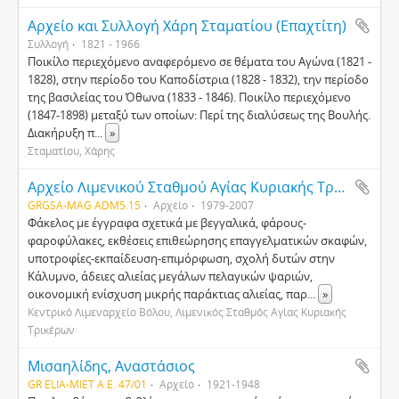
Αρχείο και Συλλογή Χάρη Σταματίου (Επαχτίτη)
Συλλογή
1821 - 1966
Ποικίλο περιεχόμενο αναφερόμενο σε θέματα του Αγώνα (1821 -
1828), στην περίοδο του Καποδίστρια (1828 - 1832), την περίοδο
της βασιλείας του Όθωνα (1833 - 1846). Ποικίλο περιεχόμενο
(1847-1898) μεταξύ των οποίων: Περί της διαλύσεως της Βουλής.
Διακήρυξη π
...
»
Σταματίου, Χάρης
Αρχείο Λιμενικού Σταθμού Αγίας Κυριακής Τρικέρων
GRGSA-MAG ADM5.15
Αρχείο
1979-2007
Φάκελος με έγγραφα σχετικά με βεγγαλικά, φάρους-
φαροφύλακες, εκθέσεις επιθεώρησης επαγγελματικών σκαφών,
υποτροφίες-εκπαίδευση-επιμόρφωση, σχολή δυτών στην
Κάλυμνο, άδειες αλιείας μεγάλων πελαγικών ψαριών,
οικονομική ενίσχυση μικρής παράκτιας αλιείας, παρ
...
»
Κεντρικό Λιμεναρχείο Βόλου, Λιμενικός Σταθμός Αγίας Κυριακής
Τρικέρων
Μισαηλίδης, Αναστάσιος
GR ELIA-MIET Α.Ε. 47/01
Αρχείο
1921-1948