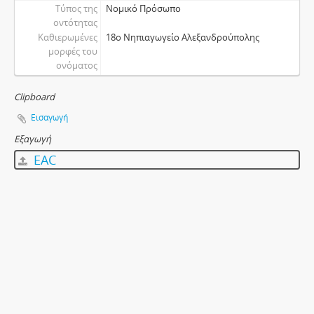
Τύπος της
Νομικό Πρόσωπο
οντότητας
Καθιερωμένες
18ο Νηπιαγωγείο Αλεξανδρούπολης
μορφές του
ονόματος
Clipboard
Εισαγωγή
Εξαγωγή
EAC