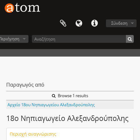
Σύνδεση
Περιήγηση
Παραγωγός από
Browse 1 results
Αρχείο 18ου Νηπιαγωγείου Αλεξανδρούπολης
18ο Νηπιαγωγείο Αλεξανδρούπολης
Περιοχή αναγνώρισης