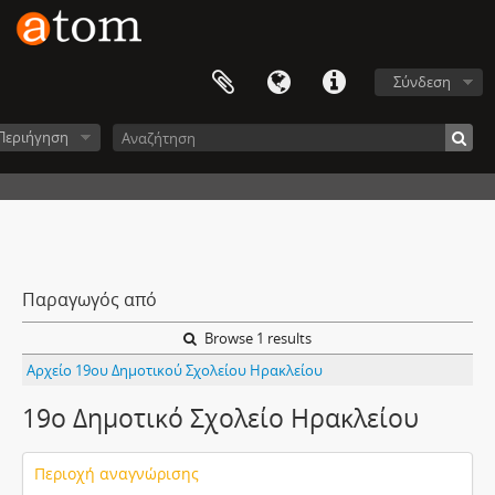
Σύνδεση
Περιήγηση
Παραγωγός από
Browse 1 results
Αρχείο 19ου Δημοτικού Σχολείου Ηρακλείου
19ο Δημοτικό Σχολείο Ηρακλείου
Περιοχή αναγνώρισης