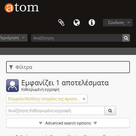
Σύνδεση
Περιήγηση
Φίλτρα
Εμφανίζει 1 αποτελέσματα
Καθιερωμένη εγγραφή
Εταιρεία Μελέτης Ιστορίας της Αριστερής Νεολαίας
Advanced search options