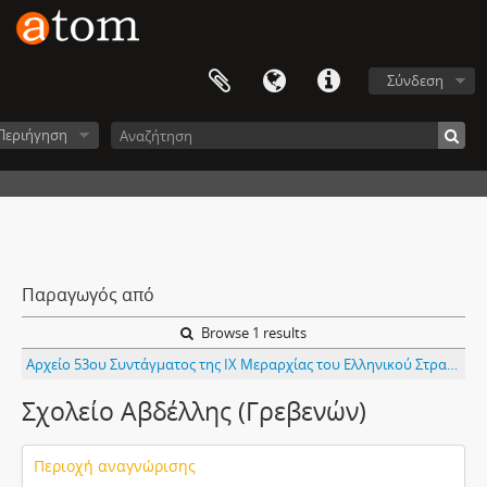
Σύνδεση
Περιήγηση
Παραγωγός από
Browse 1 results
Αρχείο 53ου Συντάγματος της ΙΧ Μεραρχίας του Ελληνικού Στρατού
Σχολείο Αβδέλλης (Γρεβενών)
Περιοχή αναγνώρισης