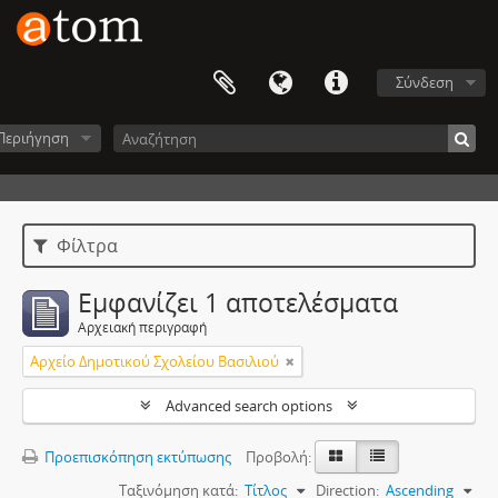
Σύνδεση
Περιήγηση
Φίλτρα
Εμφανίζει 1 αποτελέσματα
Αρχειακή περιγραφή
Αρχείο Δημοτικού Σχολείου Βασιλιού
Advanced search options
Προεπισκόπηση εκτύπωσης
Προβολή:
Ταξινόμηση κατά:
Τίτλος
Direction:
Ascending